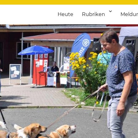
Heute
Rubriken
Meldu
franken. Täglich aktuelle Termine von Kultur bis Sport, von Theater
nstaltungsportal für Hochfran