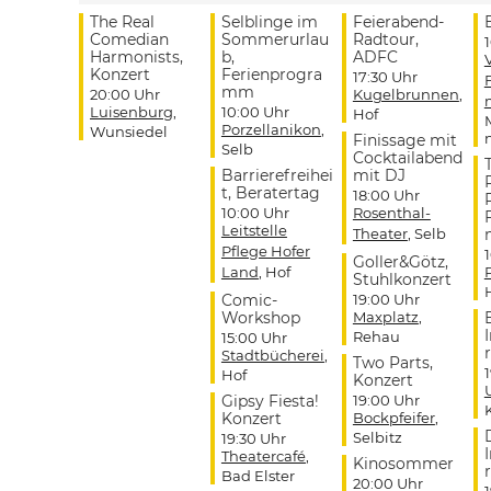
The Real
Selblinge im
Feierabend-
Comedian
Sommerurlau
Radtour,
Harmonists,
b,
ADFC
Konzert
Ferienprogra
17:30 Uhr
mm
20:00 Uhr
Kugelbrunnen
,
Luisenburg
,
10:00 Uhr
Hof
Porzellanikon
,
Wunsiedel
Finissage mit
Selb
Cocktailabend
Barrierefreihei
mit DJ
t, Beratertag
18:00 Uhr
10:00 Uhr
Rosenthal-
Leitstelle
Theater
, Selb
Pflege Hofer
Goller&Götz,
Land
, Hof
Stuhlkonzert
Comic-
19:00 Uhr
Workshop
Maxplatz
,
Rehau
15:00 Uhr
r
Stadtbücherei
,
Two Parts,
Hof
Konzert
Gipsy Fiesta!
19:00 Uhr
Konzert
Bockpfeifer
,
Selbitz
19:30 Uhr
Theatercafé
,
Kinosommer
r
Bad Elster
20:00 Uhr