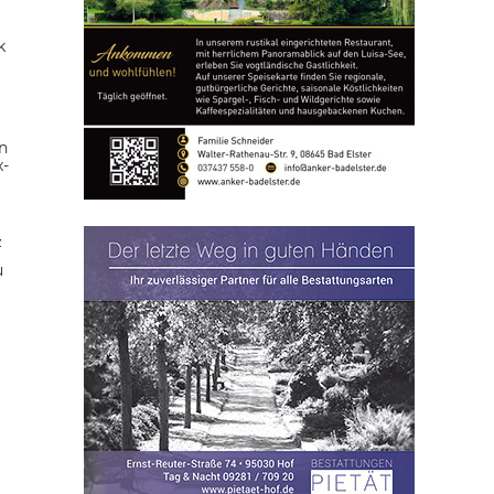
k
n
x-
z
u