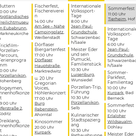
Buttern
Fischerfest,
Internationale
Sommerfest
Fischereiverei
Volkssport-
10:00 Uhr
11:00 Uhr
n
Tage
Vogtländisches
Tierheim
, Hof
14:00 Uhr
8:00 Uhr
Freilichtmuseu
Am See – Nähe
Jean-Paul-
m Eubabrunn
,
International
Campingplatz
,
Grundschule
,
Markneukirche
Volkssport-
Weißenstadt
Schwarzenbac
n
Tage
h/Saale
Dörflaser
6:00 Uhr
Trickfilm-
Biergartenfest
Meister Eder
Jean-Paul-
Porzellan-
und sein
Parcours,
17:00 Uhr
Grundschule
,
Pumuckl,
Ferienprogra
Dörflaser
Schwarzenba
Familienstück
mm
h/Saale
Hauptstraße
,
10:30 Uhr
10:00 Uhr
Marktredwitz
Sommer-
Luisenburg
,
Porzellanikon
,
Parkfest,
u. 20 Uhr
Wunsiedel
Hohenberg
Familientag
Gregorian
Porzellan-Trip,
Bogeymen,
Voices,
10:00 Uhr
Führung
Innenhofkonze
Höhlenkonzert
Kurpark
, Bad
t
10:30 Uhr
Berneck
17:00 Uhr
Porzellanikon
,
19:00 Uhr
Burg
Sommerfest
Selb
Uferstraße 2
,
Rabenstein
,
10:00 Uhr
Köditz
Ahorntal
Kulinarischer
Erlaloher
Stadtspazierg
Dreiklang,
Kinosommer
Wildsaualm
,
ang
Innenhofkonze
Döhlau
20:00 Uhr
t
10:30 Uhr
Kurpark
,
Meister Eder
Rathausbrunne
19:00 Uhr