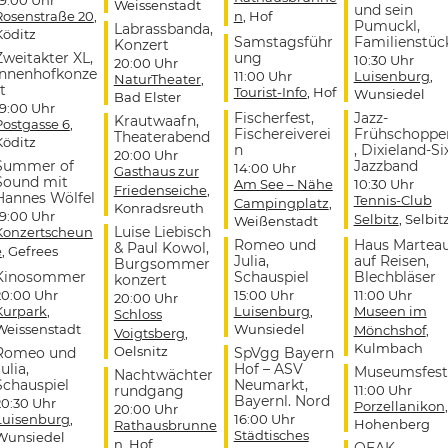
Weissenstadt
und sein
Rosenstraße 20
,
n
, Hof
Pumuckl,
Labrassbanda,
Köditz
Samstagsführ
Familienstüc
Konzert
Zweitakter XL,
ung
10:30 Uhr
20:00 Uhr
Innenhofkonze
11:00 Uhr
Luisenburg
,
NaturTheater
,
t
Tourist-Info
, Hof
Wunsiedel
Bad Elster
19:00 Uhr
Fischerfest,
Jazz-
Krautwaafn,
Postgasse 6
,
Fischereiverei
Frühschoppe
Theaterabend
Köditz
n
, Dixieland-Si
20:00 Uhr
Summer of
Jazzband
14:00 Uhr
Gasthaus zur
Sound mit
Am See – Nähe
10:30 Uhr
Friedenseiche
,
Hannes Wölfel
Tennis-Club
Campingplatz
,
Konradsreuth
19:00 Uhr
Selbitz
, Selbit
Weißenstadt
Luise Liebisch
Konzertscheun
Romeo und
Haus Martea
& Paul Kowol,
e
, Gefrees
Julia,
auf Reisen,
Burgsommer
Kinosommer
Schauspiel
Blechbläser
konzert
20:00 Uhr
15:00 Uhr
11:00 Uhr
20:00 Uhr
Kurpark
,
Luisenburg
,
Museen im
Schloss
Weissenstadt
Wunsiedel
Mönchshof
,
Voigtsberg
,
Kulmbach
Oelsnitz
Romeo und
SpVgg Bayern
ulia,
Hof – ASV
Museumsfest
Nachtwächter
Schauspiel
Neumarkt,
rundgang
11:00 Uhr
Bayernl. Nord
20:30 Uhr
Porzellanikon
,
20:00 Uhr
Luisenburg
,
16:00 Uhr
Hohenberg
Rathausbrunne
Städtisches
Wunsiedel
n
, Hof
OEAK,