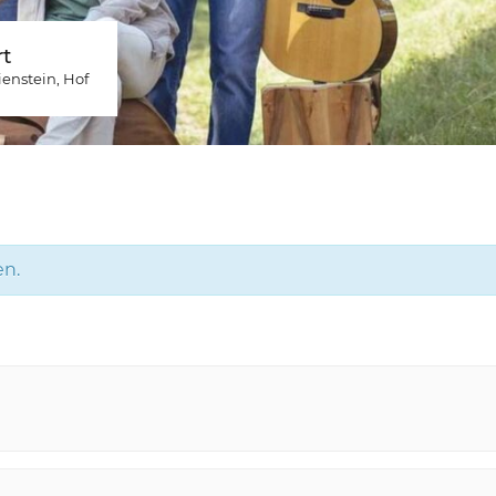
t
ienstein
, Hof
en.