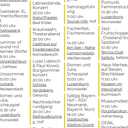
Pumuckl,
Labrassbanda,
Köditz
Samstagsführ
Familienstüc
Konzert
Zweitakter XL,
ung
10:30 Uhr
20:00 Uhr
Innenhofkonze
11:00 Uhr
Luisenburg
,
NaturTheater
,
t
Tourist-Info
, Hof
Wunsiedel
Bad Elster
19:00 Uhr
Fischerfest,
Jazz-
Krautwaafn,
Postgasse 6
,
Fischereiverei
Frühschoppe
Theaterabend
Köditz
n
, Dixieland-Si
20:00 Uhr
Summer of
Jazzband
14:00 Uhr
Gasthaus zur
Sound mit
Am See – Nähe
10:30 Uhr
Friedenseiche
,
Hannes Wölfel
Tennis-Club
Campingplatz
,
Konradsreuth
19:00 Uhr
Selbitz
, Selbit
Weißenstadt
Luise Liebisch
Konzertscheun
Romeo und
Haus Martea
& Paul Kowol,
e
, Gefrees
Julia,
auf Reisen,
Burgsommer
Kinosommer
Schauspiel
Blechbläser
konzert
20:00 Uhr
15:00 Uhr
11:00 Uhr
20:00 Uhr
Kurpark
,
Luisenburg
,
Museen im
Schloss
Weissenstadt
Wunsiedel
Mönchshof
,
Voigtsberg
,
Kulmbach
Oelsnitz
Romeo und
SpVgg Bayern
ulia,
Hof – ASV
Museumsfest
Nachtwächter
Schauspiel
Neumarkt,
rundgang
11:00 Uhr
Bayernl. Nord
20:30 Uhr
Porzellanikon
,
20:00 Uhr
Luisenburg
,
16:00 Uhr
Hohenberg
Rathausbrunne
Städtisches
Wunsiedel
n
, Hof
OEAK,
Stadion Grüne
Promenaden