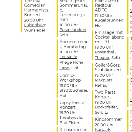
The Real
Selblinge im
Feierabend-
Comedian
Sommerurlau
Radtour,
Harmonists,
b,
ADFC
Konzert
Ferienprogra
17:30 Uhr
mm
20:00 Uhr
Kugelbrunnen
,
Luisenburg
,
10:00 Uhr
Hof
Porzellanikon
,
Wunsiedel
Finissage mit
Selb
Cocktailabend
Barrierefreihei
mit DJ
t, Beratertag
18:00 Uhr
10:00 Uhr
Rosenthal-
Leitstelle
Theater
, Selb
Pflege Hofer
Goller&Götz,
Land
, Hof
Stuhlkonzert
Comic-
19:00 Uhr
Workshop
Maxplatz
,
Rehau
15:00 Uhr
r
Stadtbücherei
,
Two Parts,
Hof
Konzert
Gipsy Fiesta!
19:00 Uhr
Konzert
Bockpfeifer
,
Selbitz
19:30 Uhr
Theatercafé
,
Kinosommer
r
Bad Elster
20:00 Uhr
Kinosommer
Kurpark
,