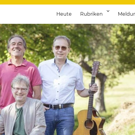
Heute
Rubriken
Meldu
franken. Täglich aktuelle Termine von Kultur bis Sport, von Theater
nstaltungsportal für Hochfran