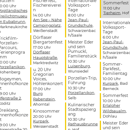
Buttern
Fischerfest,
Internationale
Sommerfest
Fischereiverei
Volkssport-
10:00 Uhr
11:00 Uhr
n
Tage
Vogtländisches
Tierheim
, Hof
14:00 Uhr
8:00 Uhr
Freilichtmuseu
Am See – Nähe
Jean-Paul-
m Eubabrunn
,
International
Campingplatz
,
Grundschule
,
Markneukirche
Volkssport-
Weißenstadt
Schwarzenbac
n
Tage
h/Saale
Dörflaser
6:00 Uhr
Trickfilm-
Biergartenfest
Meister Eder
Jean-Paul-
Porzellan-
und sein
Parcours,
17:00 Uhr
Grundschule
,
Pumuckl,
Ferienprogra
Dörflaser
Schwarzenba
Familienstück
mm
h/Saale
Hauptstraße
,
10:30 Uhr
10:00 Uhr
Marktredwitz
Sommer-
Luisenburg
,
Porzellanikon
,
Parkfest,
u. 20 Uhr
Wunsiedel
Hohenberg
Familientag
Gregorian
Porzellan-Trip,
Bogeymen,
Voices,
10:00 Uhr
Führung
Innenhofkonze
Höhlenkonzert
Kurpark
, Bad
t
10:30 Uhr
Berneck
17:00 Uhr
Porzellanikon
,
19:00 Uhr
Burg
Sommerfest
Selb
Uferstraße 2
,
Rabenstein
,
10:00 Uhr
Köditz
Ahorntal
Kulinarischer
Erlaloher
Stadtspazierg
Dreiklang,
Kinosommer
Wildsaualm
,
ang
Innenhofkonze
Döhlau
20:00 Uhr
t
10:30 Uhr
Kurpark
,
Meister Eder
Rathausbrunne
19:00 Uhr
Weissenstadt
und sein
Rosenstraße 20
,
n
, Hof