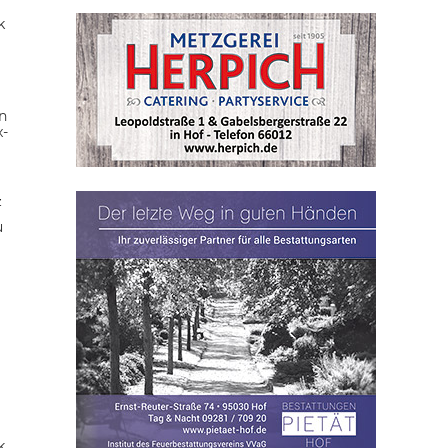
k
n
x-
z
u
k