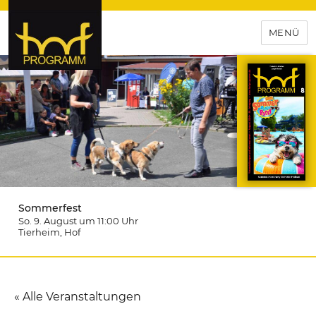
MENÜ
hof-programm – das
Veranstaltungsportal für
Hochfranken
Sommerfest
So. 9. August um 11:00
Uhr
Tierheim
, Hof
« Alle Veranstaltungen