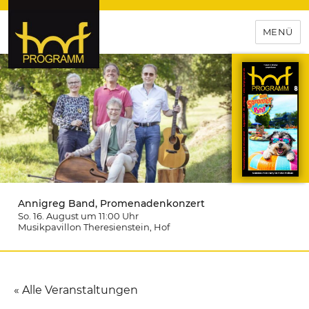
MENÜ
hof-programm – das
Veranstaltungsportal für
Hochfranken
Annigreg Band, Promenadenkonzert
So. 16. August um 11:00
Uhr
Musikpavillon Theresienstein
, Hof
« Alle Veranstaltungen