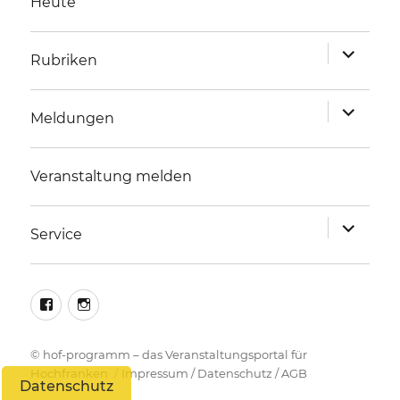
Heute
Unterme
Rubriken
anzeigen
Unterme
Meldungen
anzeigen
Veranstaltung melden
Unterme
Service
anzeigen
facebook
instagram
©
hof-programm – das Veranstaltungsportal für
Hochfranken
Impressum
/
Datenschutz
/
AGB
Datenschutz