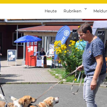
Heute
Rubriken
Meldu
franken. Täglich aktuelle Termine von Kultur bis Sport, von Theater
nstaltungsportal für Hochfran