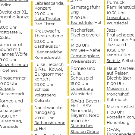
Pumuckl,
Labrassbanda,
Köditz
Samstagsführ
Familienstüc
Konzert
Zweitakter XL,
ung
10:30 Uhr
20:00 Uhr
Innenhofkonze
11:00 Uhr
Luisenburg
,
NaturTheater
,
t
Tourist-Info
, Hof
Wunsiedel
Bad Elster
19:00 Uhr
Fischerfest,
Jazz-
Krautwaafn,
Postgasse 6
,
Fischereiverei
Frühschoppe
Theaterabend
Köditz
n
, Dixieland-Si
20:00 Uhr
Summer of
Jazzband
14:00 Uhr
Gasthaus zur
Sound mit
Am See – Nähe
10:30 Uhr
Friedenseiche
,
Hannes Wölfel
Tennis-Club
Campingplatz
,
Konradsreuth
19:00 Uhr
Selbitz
, Selbit
Weißenstadt
Luise Liebisch
Konzertscheun
Romeo und
Haus Martea
& Paul Kowol,
e
, Gefrees
Julia,
auf Reisen,
Burgsommer
Kinosommer
Schauspiel
Blechbläser
konzert
20:00 Uhr
15:00 Uhr
11:00 Uhr
20:00 Uhr
Kurpark
,
Luisenburg
,
Museen im
Schloss
Weissenstadt
Wunsiedel
Mönchshof
,
Voigtsberg
,
Kulmbach
Oelsnitz
Romeo und
SpVgg Bayern
ulia,
Hof – ASV
Museumsfest
Nachtwächter
Schauspiel
Neumarkt,
rundgang
11:00 Uhr
Bayernl. Nord
20:30 Uhr
Porzellanikon
,
20:00 Uhr
Luisenburg
,
16:00 Uhr
Hohenberg
Rathausbrunne
Städtisches
Wunsiedel
n
, Hof
OEAK,
Stadion Grüne
Promenaden