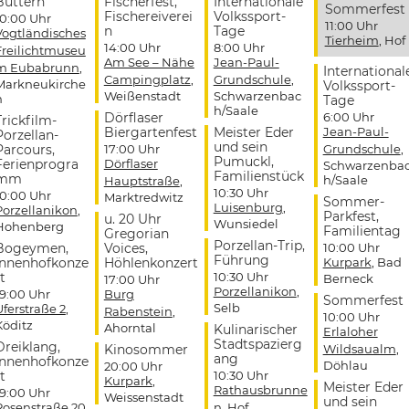
Buttern
Fischerfest,
Internationale
Sommerfest
Fischereiverei
Volkssport-
10:00 Uhr
11:00 Uhr
n
Tage
Vogtländisches
Tierheim
, Hof
14:00 Uhr
8:00 Uhr
Freilichtmuseu
Am See – Nähe
Jean-Paul-
m Eubabrunn
,
International
Campingplatz
,
Grundschule
,
Markneukirche
Volkssport-
Weißenstadt
Schwarzenbac
n
Tage
h/Saale
Dörflaser
6:00 Uhr
Trickfilm-
Biergartenfest
Meister Eder
Jean-Paul-
Porzellan-
und sein
Parcours,
17:00 Uhr
Grundschule
,
Pumuckl,
Ferienprogra
Dörflaser
Schwarzenba
Familienstück
mm
h/Saale
Hauptstraße
,
10:30 Uhr
10:00 Uhr
Marktredwitz
Sommer-
Luisenburg
,
Porzellanikon
,
Parkfest,
u. 20 Uhr
Wunsiedel
Hohenberg
Familientag
Gregorian
Porzellan-Trip,
Bogeymen,
Voices,
10:00 Uhr
Führung
Innenhofkonze
Höhlenkonzert
Kurpark
, Bad
t
10:30 Uhr
Berneck
17:00 Uhr
Porzellanikon
,
19:00 Uhr
Burg
Sommerfest
Selb
Uferstraße 2
,
Rabenstein
,
10:00 Uhr
Köditz
Ahorntal
Kulinarischer
Erlaloher
Stadtspazierg
Dreiklang,
Kinosommer
Wildsaualm
,
ang
Innenhofkonze
Döhlau
20:00 Uhr
t
10:30 Uhr
Kurpark
,
Meister Eder
Rathausbrunne
19:00 Uhr
Weissenstadt
und sein
Rosenstraße 20
,
n
, Hof