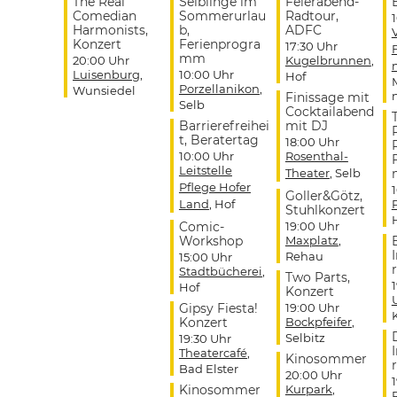
The Real
Selblinge im
Feierabend-
Comedian
Sommerurlau
Radtour,
Harmonists,
b,
ADFC
Konzert
Ferienprogra
17:30 Uhr
mm
20:00 Uhr
Kugelbrunnen
,
Luisenburg
,
10:00 Uhr
Hof
Porzellanikon
,
Wunsiedel
Finissage mit
Selb
Cocktailabend
Barrierefreihei
mit DJ
t, Beratertag
18:00 Uhr
10:00 Uhr
Rosenthal-
Leitstelle
Theater
, Selb
Pflege Hofer
Goller&Götz,
Land
, Hof
Stuhlkonzert
Comic-
19:00 Uhr
Workshop
Maxplatz
,
Rehau
15:00 Uhr
r
Stadtbücherei
,
Two Parts,
Hof
Konzert
Gipsy Fiesta!
19:00 Uhr
Konzert
Bockpfeifer
,
Selbitz
19:30 Uhr
Theatercafé
,
Kinosommer
r
Bad Elster
20:00 Uhr
Kinosommer
Kurpark
,