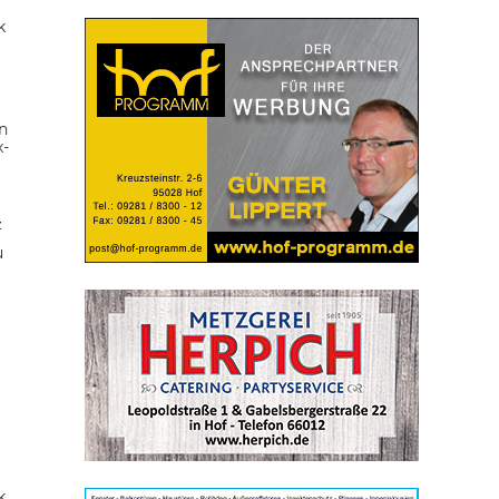
k
n
x-
z
u
k