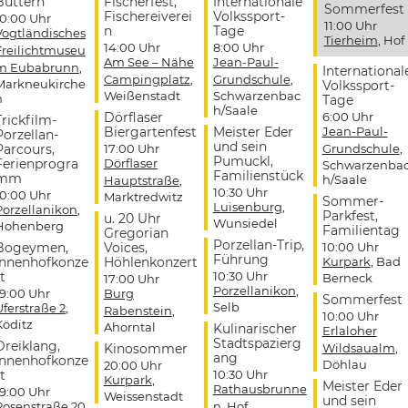
Buttern
Fischerfest,
Internationale
Sommerfest
Fischereiverei
Volkssport-
10:00 Uhr
11:00 Uhr
n
Tage
Vogtländisches
Tierheim
, Hof
14:00 Uhr
8:00 Uhr
Freilichtmuseu
Am See – Nähe
Jean-Paul-
m Eubabrunn
,
International
Campingplatz
,
Grundschule
,
Markneukirche
Volkssport-
Weißenstadt
Schwarzenbac
n
Tage
h/Saale
Dörflaser
6:00 Uhr
Trickfilm-
Biergartenfest
Meister Eder
Jean-Paul-
Porzellan-
und sein
Parcours,
17:00 Uhr
Grundschule
,
Pumuckl,
Ferienprogra
Dörflaser
Schwarzenba
Familienstück
mm
h/Saale
Hauptstraße
,
10:30 Uhr
10:00 Uhr
Marktredwitz
Sommer-
Luisenburg
,
Porzellanikon
,
Parkfest,
u. 20 Uhr
Wunsiedel
Hohenberg
Familientag
Gregorian
Porzellan-Trip,
Bogeymen,
Voices,
10:00 Uhr
Führung
Innenhofkonze
Höhlenkonzert
Kurpark
, Bad
t
10:30 Uhr
Berneck
17:00 Uhr
Porzellanikon
,
19:00 Uhr
Burg
Sommerfest
Selb
Uferstraße 2
,
Rabenstein
,
10:00 Uhr
Köditz
Ahorntal
Kulinarischer
Erlaloher
Stadtspazierg
Dreiklang,
Kinosommer
Wildsaualm
,
ang
Innenhofkonze
Döhlau
20:00 Uhr
t
10:30 Uhr
Kurpark
,
Meister Eder
Rathausbrunne
19:00 Uhr
Weissenstadt
und sein
Rosenstraße 20
,
n
, Hof