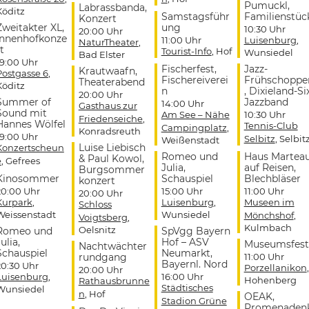
Pumuckl,
Labrassbanda,
Köditz
Samstagsführ
Familienstüc
Konzert
Zweitakter XL,
ung
10:30 Uhr
20:00 Uhr
Innenhofkonze
11:00 Uhr
Luisenburg
,
NaturTheater
,
t
Tourist-Info
, Hof
Wunsiedel
Bad Elster
19:00 Uhr
Fischerfest,
Jazz-
Krautwaafn,
Postgasse 6
,
Fischereiverei
Frühschoppe
Theaterabend
Köditz
n
, Dixieland-Si
20:00 Uhr
Summer of
Jazzband
14:00 Uhr
Gasthaus zur
Sound mit
Am See – Nähe
10:30 Uhr
Friedenseiche
,
Hannes Wölfel
Tennis-Club
Campingplatz
,
Konradsreuth
19:00 Uhr
Selbitz
, Selbit
Weißenstadt
Luise Liebisch
Konzertscheun
Romeo und
Haus Martea
& Paul Kowol,
e
, Gefrees
Julia,
auf Reisen,
Burgsommer
Kinosommer
Schauspiel
Blechbläser
konzert
20:00 Uhr
15:00 Uhr
11:00 Uhr
20:00 Uhr
Kurpark
,
Luisenburg
,
Museen im
Schloss
Weissenstadt
Wunsiedel
Mönchshof
,
Voigtsberg
,
Kulmbach
Oelsnitz
Romeo und
SpVgg Bayern
ulia,
Hof – ASV
Museumsfest
Nachtwächter
Schauspiel
Neumarkt,
rundgang
11:00 Uhr
Bayernl. Nord
20:30 Uhr
Porzellanikon
,
20:00 Uhr
Luisenburg
,
16:00 Uhr
Hohenberg
Rathausbrunne
Städtisches
Wunsiedel
n
, Hof
OEAK,
Stadion Grüne
Promenaden