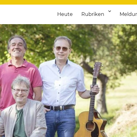
Heute
Rubriken
Meldu
franken. Täglich aktuelle Termine von Kultur bis Sport, von Theater
nstaltungsportal für Hochfran