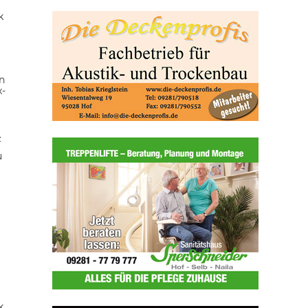
k
n
x-
z
u
k