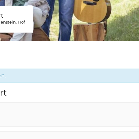
t
ienstein
, Hof
en.
rt