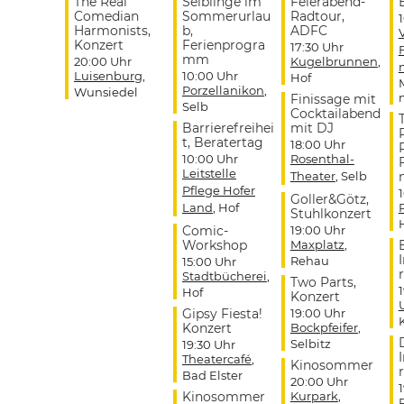
The Real
Selblinge im
Feierabend-
Comedian
Sommerurlau
Radtour,
Harmonists,
b,
ADFC
Konzert
Ferienprogra
17:30 Uhr
mm
20:00 Uhr
Kugelbrunnen
,
Luisenburg
,
10:00 Uhr
Hof
Porzellanikon
,
Wunsiedel
Finissage mit
Selb
Cocktailabend
Barrierefreihei
mit DJ
t, Beratertag
18:00 Uhr
10:00 Uhr
Rosenthal-
Leitstelle
Theater
, Selb
Pflege Hofer
Goller&Götz,
Land
, Hof
Stuhlkonzert
Comic-
19:00 Uhr
Workshop
Maxplatz
,
Rehau
15:00 Uhr
r
Stadtbücherei
,
Two Parts,
Hof
Konzert
Gipsy Fiesta!
19:00 Uhr
Konzert
Bockpfeifer
,
Selbitz
19:30 Uhr
Theatercafé
,
Kinosommer
r
Bad Elster
20:00 Uhr
Kinosommer
Kurpark
,