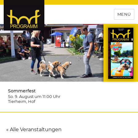
MENÜ
hof-programm – das
Veranstaltungsportal für
Hochfranken
Sommerfest
So. 9. August um 11:00
Uhr
Tierheim
, Hof
« Alle Veranstaltungen